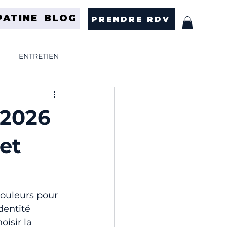
PATINE
BLOG
PRENDRE RDV
ENTRETIEN
ANS
SELVEDGE
 2026
et
couleurs pour 
dentité 
isir la 