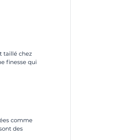
 taillé chez 
e finesse qui 
rmées comme 
 sont des 