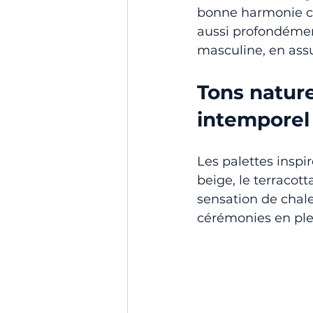
bonne harmonie chr
aussi profondémen
masculine, en ass
Tons nature
intemporel
Les palettes inspi
beige, le terracot
sensation de chale
cérémonies en plei