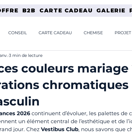
OFFRE
B2B
CARTE CADEAU
GALERIE
CONSEIL
CARTE CADEAU
CHEMISE
PROJET
janv.
3 min de lecture
LIER
PATINE
TEXTURE
FILM
DENIM
JE
es couleurs mariage
rations chromatiques 
asculin
ances 2026
 continuent d’évoluer, les palettes de 
nnent un élément central de l’esthétique et de l’i
rand jour. Chez 
Vestibus Club
, nous savons que cho