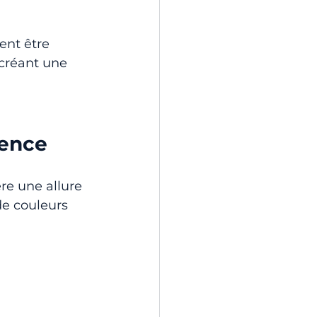
ent être 
 créant une 
 
lence
re une allure 
de couleurs 