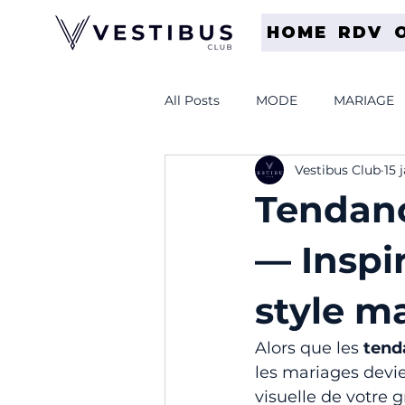
HOME
RDV
All Posts
MODE
MARIAGE
Vestibus Club
15 
COSTUME
TISSU
SOU
Tendanc
— Inspi
style m
Alors que les 
tend
les mariages devie
visuelle de votre g