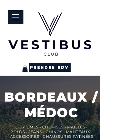
PRENDRE RDV
BORDEAUX /
MÉDOC
COSTUMES • CHEMISES • MAILLES •
POLOS • JEANS • CHINOS • MANTEAUX •
ACCESSOIRES • CHAUSSURES PATINÉES