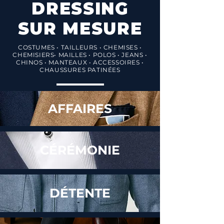
DRESSING
SUR MESURE
COSTUMES • TAILLEURS • CHEMISES •
CHEMISIERS• MAILLES • POLOS • JEANS •
CHINOS • MANTEAUX • ACCESSOIRES •
CHAUSSURES PATINÉES
AFFAIRES
CÉRÉMONIE
DÉTENTE