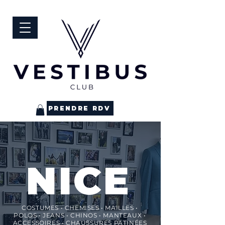
PRENDRE RDV
NICE
COSTUMES • CHEMISES • MAILLES •
POLOS • JEANS • CHINOS • MANTEAUX •
ACCESSOIRES • CHAUSSURES PATINÉES