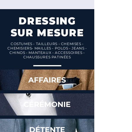
DRESSING
SUR MESURE
COSTUMES • TAILLEURS • CHEMISES •
CHEMISIERS• MAILLES • POLOS • JEANS •
CHINOS • MANTEAUX • ACCESSOIRES •
CHAUSSURES PATINÉES
AFFAIRES
CÉRÉMONIE
DÉTENTE