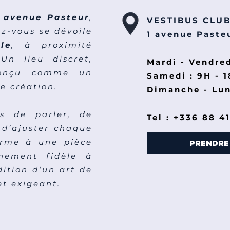
 avenue Pasteur
,
VESTIBUS CLU
z-vous se dévoile
1 avenue Pasteu
le
, à proximité
Un lieu discret,
Mardi - Vendred
conçu comme un
Samedi : 9H - 
e création.
Dimanche - Lun
s de parler, de
Tel : +336 88 4
, d’ajuster chaque
orme à une pièce
PRENDRE
inement fidèle à
dition d’un art de
et exigeant.