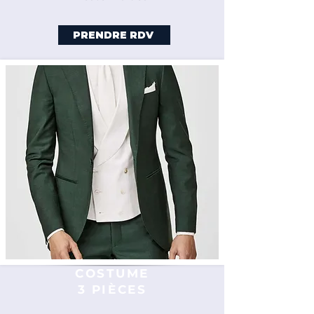
PRENDRE RDV
COSTUME
3 PIÈCES