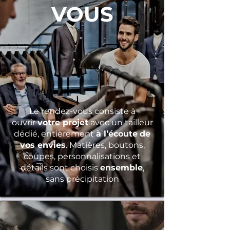
VOUS
Le rendez-vous consiste à
ouvrir
votre projet
avec un tailleur
dédié, entièrement
à l’écoute
de
vos envies
. Matières, boutons,
coupes, personnalisations et
détails sont choisis
ensemble
,
sans précipitation