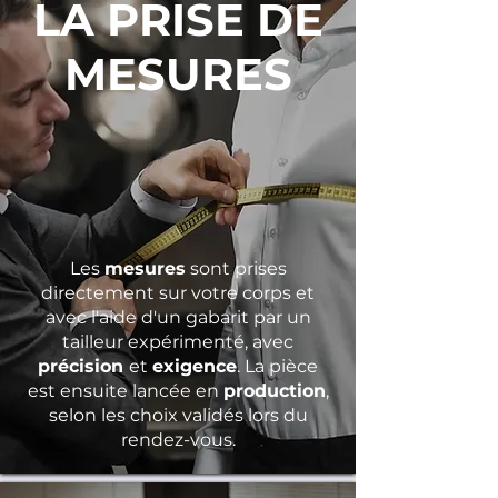
LA PRISE DE
MESURES
Les
mesures
sont prises
directement sur votre corps et
avec l'aide d'un gabarit par un
tailleur expérimenté, avec
précision
et
exigence
. La pièce
est ensuite lancée en
production
,
selon les choix validés lors du
rendez-vous.