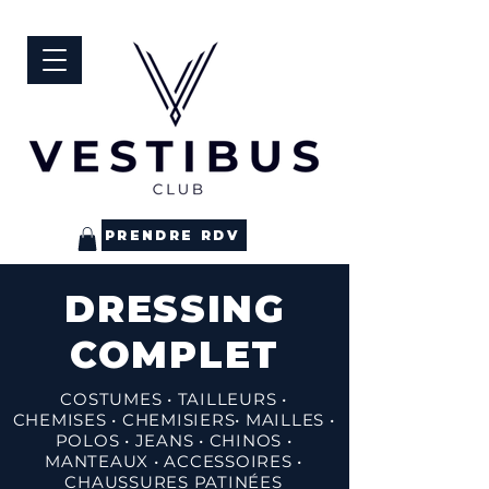
PRENDRE RDV
DRESSING
COMPLET
COSTUMES • TAILLEURS
•
CHEMISES
•
CHEMISIERS• MAILLES •
POLOS • JEANS • CHINOS •
MANTEAUX • ACCESSOIRES •
CHAUSSURES PATINÉES