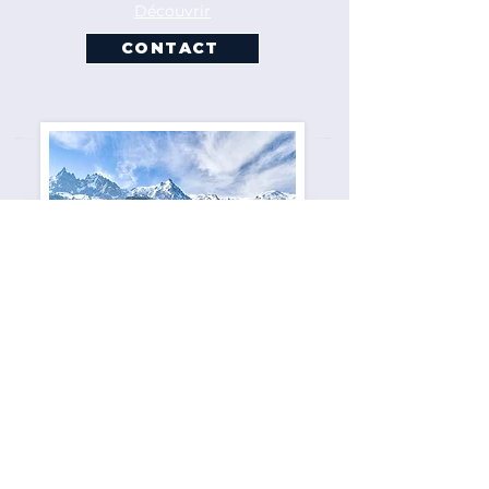
Découvrir
CONTACT
GENÈVE
A domicile ou en Entreprises
Tel :
06 77 27 65 79
Découvrir