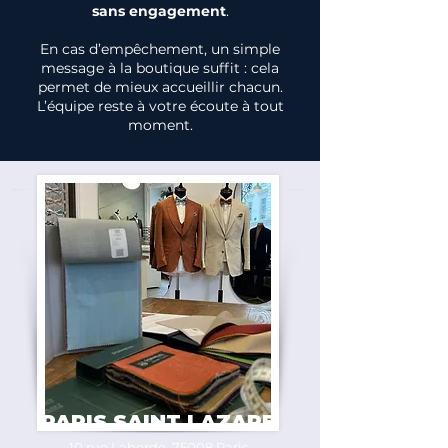
sans engagement
.
En cas d’empêchement, un simple
message à la boutique suffit : cela
permet de mieux accueillir chacun.
L’équipe reste à votre écoute à tout
moment.
PARIS SAINT LAZARE
10 rue Laborde, 75008 Paris