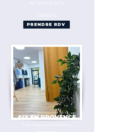
​Tel :
09 87 01 62 78
Découvrir
PRENDRE RDV
AIX EN PROVENCE
1 rue Pasteur, 13100
Aix en
Provence