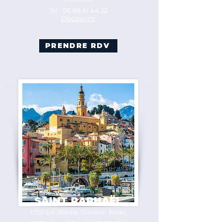
Tel :
06 88 41 44 22
Découvrir
PRENDRE RDV
SAINT RAPHAËL
1750 bd 36ème Division Texas,