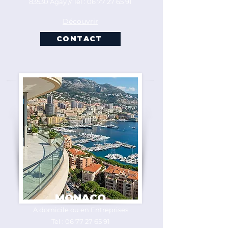
83530 Agay //
Tel :
06 77 27 65 91
Découvrir
CONTACT
MONACO
A domicile ou en Entreprises
Tel :
06 77 27 65 91